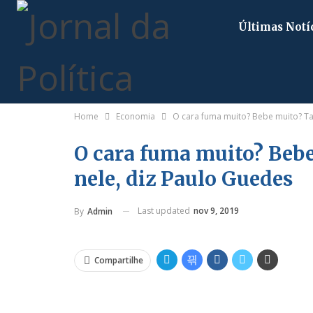
Últimas Notí
Home
Economia
O cara fuma muito? Bebe muito? Ta
O cara fuma muito? Beb
nele, diz Paulo Guedes
Last updated
nov 9, 2019
By
Admin
Compartilhe