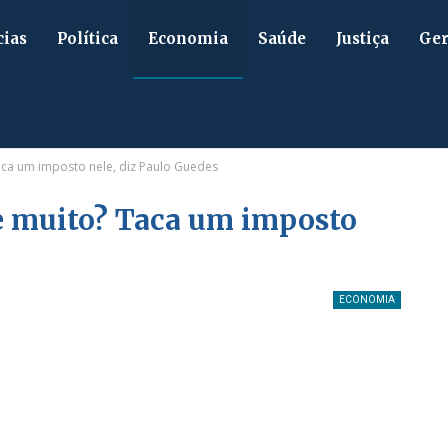
cias
Política
Economia
Saúde
Justiça
Ger
ca um imposto nele, diz Paulo Guedes
e muito? Taca um imposto
ECONOMIA