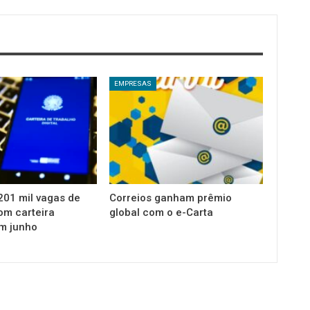
EMPRESAS
 201 mil vagas de
Correios ganham prêmio
m carteira
global com o e-Carta
m junho