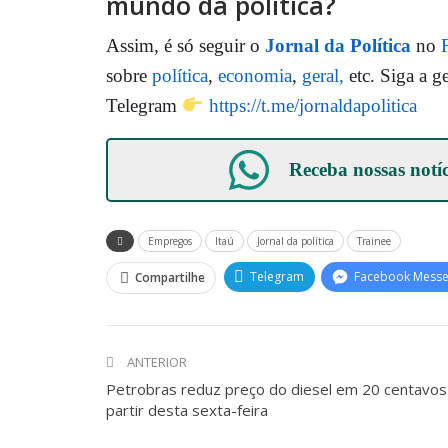
mundo da política?
Assim, é só seguir o
Jornal da Política
no
sobre
política
,
economia
,
geral,
etc. Siga a g
Telegram
https://t.me/jornaldapolitica
Receba nossas notí
Empregos
Itaú
Jornal da política
Trainee
Telegram
Facebook Mess
Compartilhe
ANTERIOR
Petrobras reduz preço do diesel em 20 centavos
partir desta sexta-feira