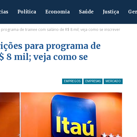
cias
Política
Economia
Saúde
Justiça
Ger
 programa de trainee com salário de R$ 8 mil; veja como se inscrever
rições para programa de
$ 8 mil; veja como se
EMPREGOS
EMPRESAS
MERCADO