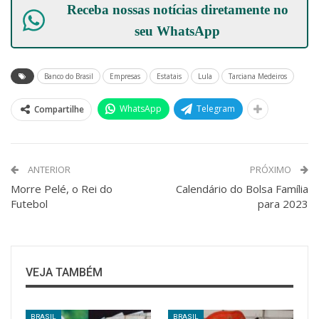
Receba nossas notícias diretamente no
seu
WhatsApp
Banco do Brasil
Empresas
Estatais
Lula
Tarciana Medeiros
WhatsApp
Telegram
Compartilhe
ANTERIOR
PRÓXIMO
Morre Pelé, o Rei do
Calendário do Bolsa Família
Futebol
para 2023
VEJA TAMBÉM
BRASIL
BRASIL