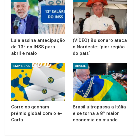
Lula assina antecipação
(VÍDEO) Bolsonaro ataca
do 13º do INSS para
o Nordeste: ‘pior região
abril e maio
do país’
EMPRESAS
BRASIL
Correios ganham
Brasil ultrapassa a Itália
prêmio global com o e-
e se torna a 8ª maior
Carta
economia do mundo