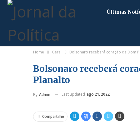
Últimas Notí
Home
Geral
Bolsonaro receberá coração de Dom Pe
Bolsonaro receberá cora
Planalto
Last updated
ago 21, 2022
By
Admin
Compartilhe