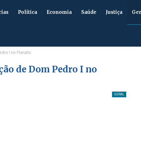
cias
Política
Economia
Saúde
Justiça
Ger
dro I no Planalto
ção de Dom Pedro I no
GERAL