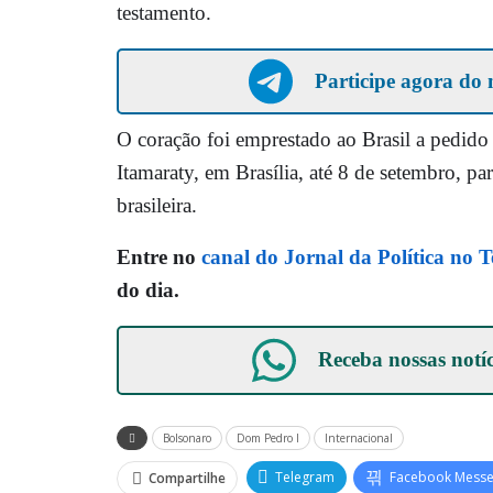
testamento.
Participe agora do 
O coração foi emprestado ao Brasil a pedido
Itamaraty, em Brasília, até 8 de setembro, 
brasileira.
Entre no
canal do Jornal da Política no 
do dia.
Receba nossas notí
Bolsonaro
Dom Pedro I
Internacional
Telegram
Facebook Mess
Compartilhe