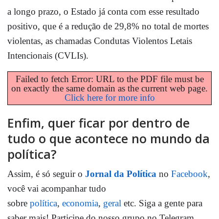
a longo prazo, o Estado já conta com esse resultado
positivo, que é a redução de 29,8% no total de mortes
violentas, as chamadas Condutas Violentos Letais
Intencionais (CVLIs).
Failed to fetch Error: URL to the PDF file must be
on exactly the same domain as the current web page.
Click here for more info
Enfim, quer ficar por dentro de
tudo o que acontece no mundo da
política?
Assim, é só seguir o
Jornal da Política
no
Facebook
,
você vai acompanhar tudo
sobre
política
,
economia
,
geral
etc. Siga a gente para
saber mais! Participe do nosso grupo no Telegram