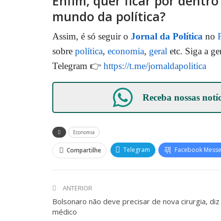
Enfim, quer ficar por dentr
mundo da política?
Assim, é só seguir o
Jornal da Política
no
sobre
política
,
economia
,
geral
etc. Siga a ge
Telegram 👉
https://t.me/jornaldapolitica
Receba nossas notí
Economia
Telegram
Facebook Mess
Compartilhe
ANTERIOR
Bolsonaro não deve precisar de nova cirurgia, diz
médico