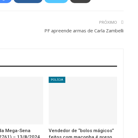
PRÓXIMO
PF apreende armas de Carla Zambelli
POLÍCIA
 da Mega-Sena
Vendedor de “bolos mágicos”
2761) – 13/8/2024
feitos com maconha é preso