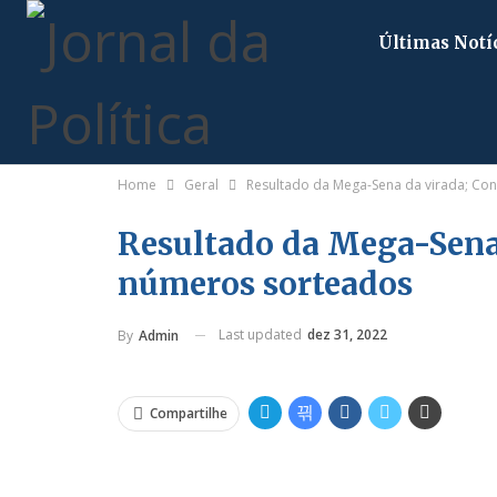
Últimas Notí
Home
Geral
Resultado da Mega-Sena da virada; Con
Resultado da Mega-Sena 
números sorteados
Last updated
dez 31, 2022
By
Admin
Compartilhe