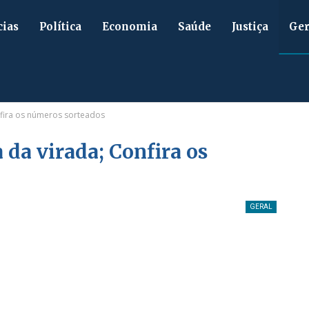
cias
Política
Economia
Saúde
Justiça
Ger
fira os números sorteados
da virada; Confira os
GERAL