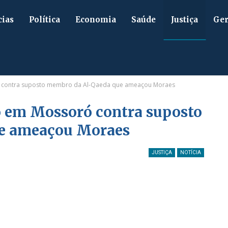
cias
Política
Economia
Saúde
Justiça
Ger
ó contra suposto membro da Al-Qaeda que ameaçou Moraes
o em Mossoró contra suposto
e ameaçou Moraes
JUSTIÇA
NOTÍCIA