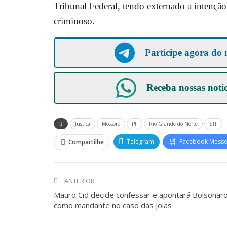
Tribunal Federal, tendo externado a inten
criminoso.
Participe agora do 
Receba nossas notí
Justiça
Mossoró
PF
Rio Grande do Norte
STF
Telegram
Facebook Mess
Compartilhe
ANTERIOR
Mauro Cid decide confessar e apontará Bolsonar
como mandante no caso das joias