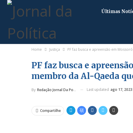
Últimas Notí
Home
Justiça
PF faz busca e apreensão em Mossor
PF faz busca e apreensã
membro da Al-Qaeda qu
Last updated
ago 17, 2023
By
Redação Jornal Da Política
Compartilhe