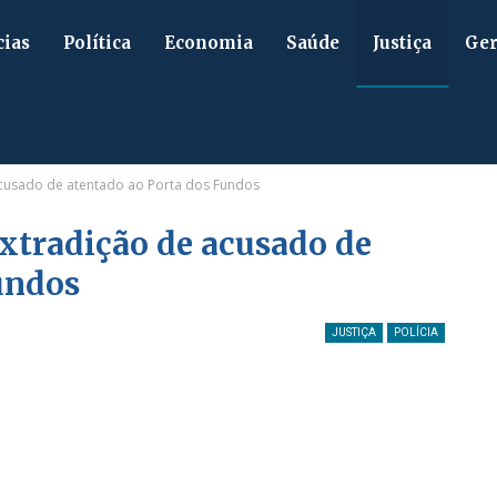
cias
Política
Economia
Saúde
Justiça
Ger
 acusado de atentado ao Porta dos Fundos
extradição de acusado de
undos
JUSTIÇA
POLÍCIA