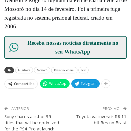
Deibson e Rogério fugiram da Penitenciária Federal de
Mossoró no dia 14 de fevereiro. Foi a primeira fuga
registrada no sistema prisional federal, criado em
2006.
Receba nossas notícias diretamente no
seu
WhatsApp
Fugitivos
Mossoró
Presídio federal
RN
WhatsApp
Telegram
Compartilhe
ANTERIOR
PRÓXIMO
Sony shares a list of 39
Toyota vai investir R$ 11
titles that will be optimized
bilhões no Brasil
for the PS4 Pro at launch