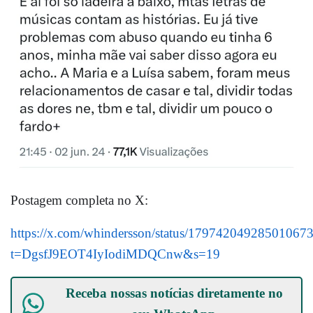
Postagem completa no X:
https://x.com/whindersson/status/17974204928501067
t=DgsfJ9EOT4IyIodiMDQCnw&s=19
Receba nossas notícias diretamente no