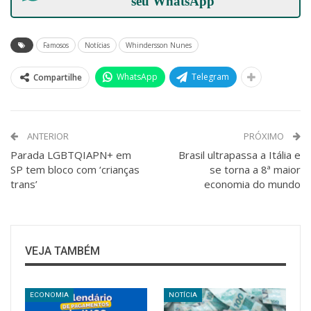
seu
WhatsApp
Famosos
Notícias
Whindersson Nunes
WhatsApp
Telegram
Compartilhe
ANTERIOR
PRÓXIMO
Parada LGBTQIAPN+ em
Brasil ultrapassa a Itália e
SP tem bloco com ‘crianças
se torna a 8ª maior
trans’
economia do mundo
VEJA TAMBÉM
ECONOMIA
NOTÍCIA