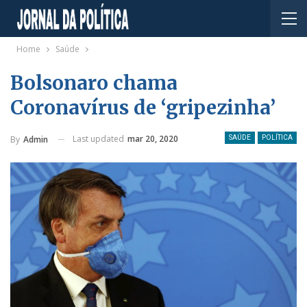
Home
Saúde
Bolsonaro chama
Coronavírus de ‘gripezinha’
Last updated
mar 20, 2020
By
Admin
SAÚDE
POLÍTICA