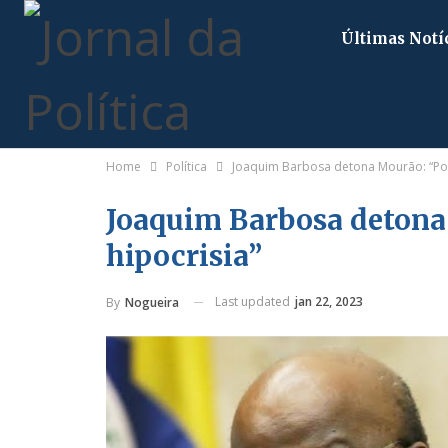
Últimas Notí
Home
Política
Joaquim Barbosa detona Mourão: “Pou
Joaquim Barbosa detona
hipocrisia”
Last updated
jan 22, 2023
By
Nogueira