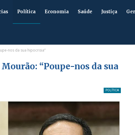
cias
Política
Economia
Saúde
Justiça
Ger
pe-nos da sua hipocrisia”
 Mourão: “Poupe-nos da sua
POLÍTICA