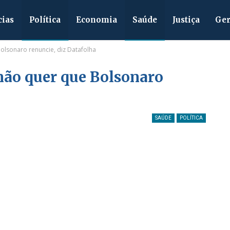
cias
Política
Economia
Saúde
Justiça
Ger
Bolsonaro renuncie, diz Datafolha
 não quer que Bolsonaro
SAÚDE
POLÍTICA