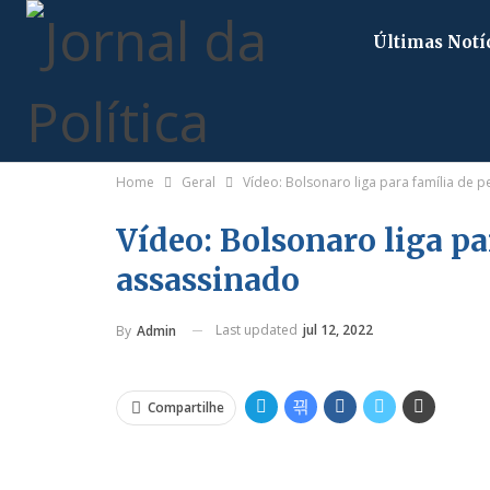
Últimas Notí
Home
Geral
Vídeo: Bolsonaro liga para família de p
Vídeo: Bolsonaro liga pa
assassinado
Last updated
jul 12, 2022
By
Admin
Compartilhe