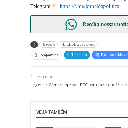
Telegram
https://t.me/jornaldapolitica
Receba nossas notí
Bolsonaro
Marcelo Aloizio de Arruda
Telegram
Facebook Mess
Compartilhe
ANTERIOR
Urgente: Câmara aprova PEC kamikaze em 1º tur
VEJA TAMBÉM