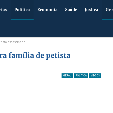
cias
Política
Economia
Saúde
Justiça
Ger
etista assassinado
ra família de petista
GERAL
POLÍTICA
VÍDEOS