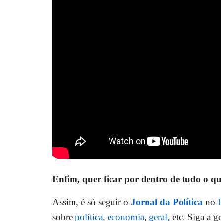
Enfim, quer ficar por dentro de tudo o q
Assim, é só seguir o
Jornal da Política
no
sobre
política
,
economia
,
geral,
etc. Siga a g