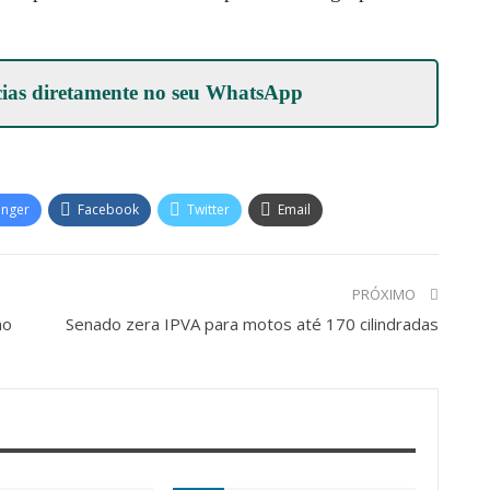
cias diretamente no seu
WhatsApp
enger
Facebook
Twitter
Email
PRÓXIMO
no
Senado zera IPVA para motos até 170 cilindradas