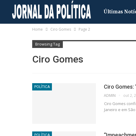
Últimas Notí
Home
Ciro Gomes
Page 2
Browsing Tag
Ciro Gomes
Ciro Gomes: 
POLÍTICA
ADMIN
out 2, 
Ciro Gomes confi
Janeiro e em São
“Impeachment
POLÍTICA