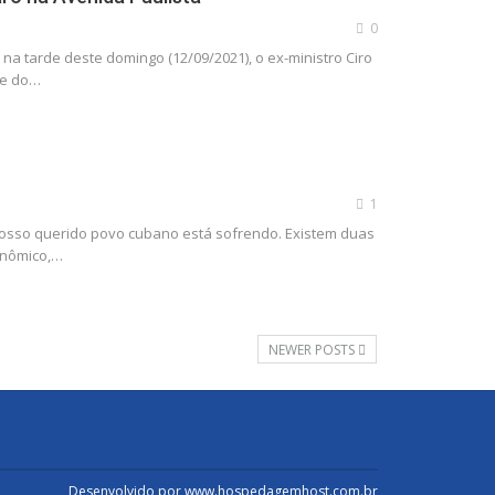
0
 na tarde deste domingo (12/09/2021), o ex-ministro Ciro
fe do…
1
osso querido povo cubano está sofrendo. Existem duas
nômico,
…
NEWER POSTS
Desenvolvido por
www.hospedagemhost.com.br