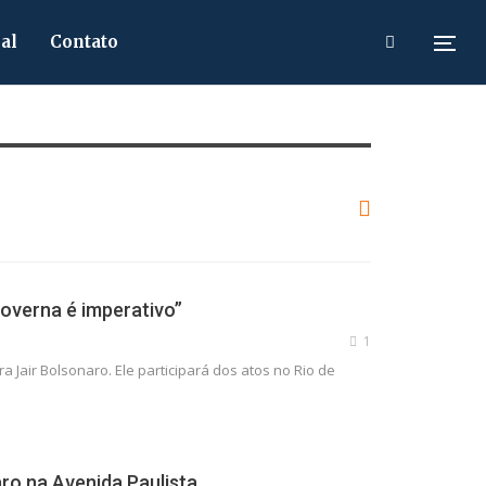
al
Contato
governa é imperativo”
1
Jair Bolsonaro. Ele participará dos atos no Rio de
ro na Avenida Paulista