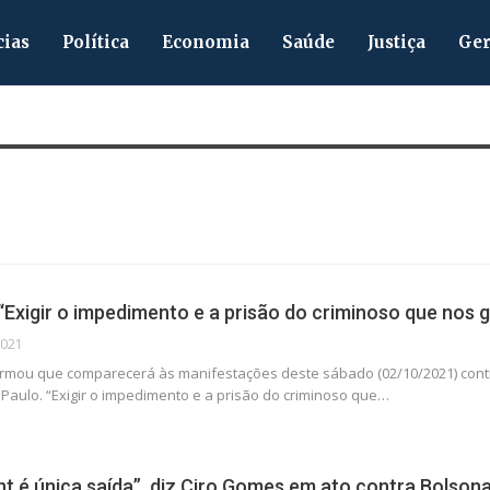
cias
Política
Economia
Saúde
Justiça
Ger
“Exigir o impedimento e a prisão do criminoso que nos 
2021
rmou que comparecerá às manifestações deste sábado (02/10/2021) contra 
 Paulo.
“Exigir o impedimento e a prisão do criminoso que
…
 é única saída”, diz Ciro Gomes em ato contra Bolsona