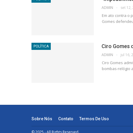
ADMIN
set 12,
Em ato contra o p
Gomes defendeu 
Ciro Gomes d
POLÍTICA
ADMIN
jul 16,
Ciro Gomes admit
bombas-relógio 
Sobre Nós
Contato
Termos De Uso
© 2025 - All Rights Reserved.