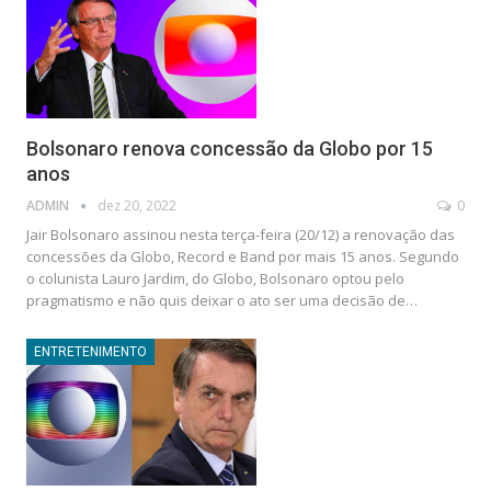
Bolsonaro renova concessão da Globo por 15
anos
ADMIN
dez 20, 2022
0
Jair Bolsonaro assinou nesta terça-feira (20/12) a renovação das
concessões da Globo, Record e Band por mais 15 anos. Segundo
o colunista Lauro Jardim, do Globo, Bolsonaro optou pelo
pragmatismo e não quis deixar o ato ser uma decisão de…
ENTRETENIMENTO