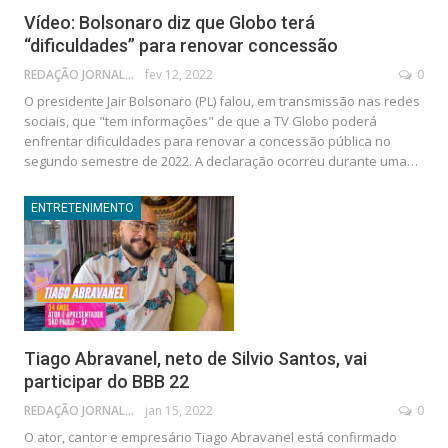
Vídeo: Bolsonaro diz que Globo terá
“dificuldades” para renovar concessão
REDAÇÃO JORNAL DA POLÍTICA
fev 12, 2022
0
O presidente Jair Bolsonaro (PL) falou, em transmissão nas redes
sociais, que "tem informações" de que a TV Globo poderá
enfrentar dificuldades para renovar a concessão pública no
segundo semestre de 2022. A declaração ocorreu durante uma
…
ENTRETENIMENTO
Tiago Abravanel, neto de Silvio Santos, vai
participar do BBB 22
REDAÇÃO JORNAL DA POLÍTICA
jan 15, 2022
0
O ator, cantor e empresário Tiago Abravanel está confirmado