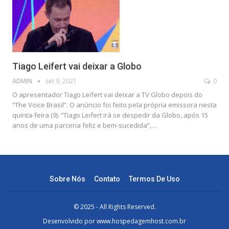
Tiago Leifert vai deixar a Globo
ADMIN
set 9, 2021
0
O apresentador Tiago Leifert vai deixar a TV Globo depois do
“The Voice Brasil”. O anúncio foi feito pela própria emissora nesta
quinta-feira (9). “Tiago Leifert irá se despedir da Globo, após 15
anos de uma parceria feliz e bem-sucedida”,…
Sobre Nós
Contato
Termos De Uso
© 2025 - All Rights Reserved.
Desenvolvido por
www.hospedagemhost.com.br