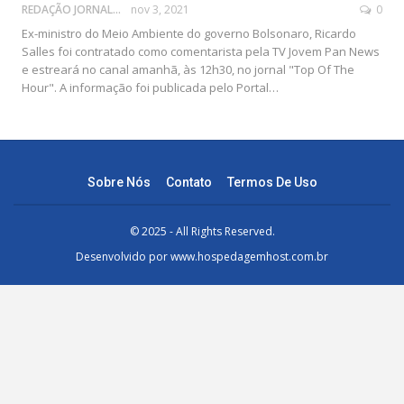
REDAÇÃO JORNAL DA POLÍTICA
nov 3, 2021
0
Ex-ministro do Meio Ambiente do governo Bolsonaro, Ricardo
Salles foi contratado como comentarista pela TV Jovem Pan News
e estreará no canal amanhã, às 12h30, no jornal "Top Of The
Hour". A informação foi publicada pelo Portal
…
Sobre Nós
Contato
Termos De Uso
© 2025 - All Rights Reserved.
Desenvolvido por
www.hospedagemhost.com.br