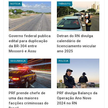
NOTÍCIA
TRÂNSITO
Governo federal publica
Detran do RN divulga
edital para duplicação
calendário de
da BR-304 entre
licenciamento veicular
Mossoró e Assu
ano 2025
SEGURANÇA
POLÍCIA
PRF prende chefe de
PRF divulga Balanço da
uma das maiores
Operação Ano Novo
facções criminosas do
2024 no RN