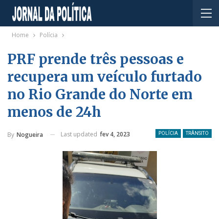
Home
Polícia
PRF prende três pessoas e
recupera um veículo furtado
no Rio Grande do Norte em
menos de 24h
Last updated
fev 4, 2023
By
Nogueira
POLÍCIA
TRÂNSITO