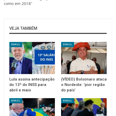
como em 2018”
VEJA TAMBÉM
BRASIL
BRASIL
Lula assina antecipação
(VÍDEO) Bolsonaro ataca
do 13º do INSS para
o Nordeste: ‘pior região
abril e maio
do país’
BRASIL
BRASIL