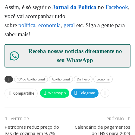
Assim, é só seguir o
Jornal da Política
no
Facebook
,
você vai acompanhar tudo
sobre
política
,
economia
,
geral
etc. Siga a gente para
saber mais!
Receba nossas notícias diretamente no
seu
WhatsApp
13° do Auxílio Brasil
Auxílio Brasil
Dinheiro
Economia
WhatsApp
Telegram
Compartilhe
ANTERIOR
PRÓXIMO
Petrobras reduz preço do
Calendário de pagamentos
gás de cozinha em 9,7%
do INSS para 2023