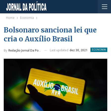
Home
Economia
Bolsonaro sanciona lei que
cria o Auxílio Brasil
Last updated
dez 30, 2021
By
Redação Jornal Da Política
ECONOMIA