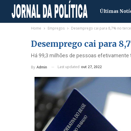
Últimas Notí
Home
Empregos
Desemprego cai para 8,7% no tercei
Desemprego cai para 8,7
Há 99,3 milhões de pessoas efetivamente 
Last updated
out 27, 2022
By
Admin