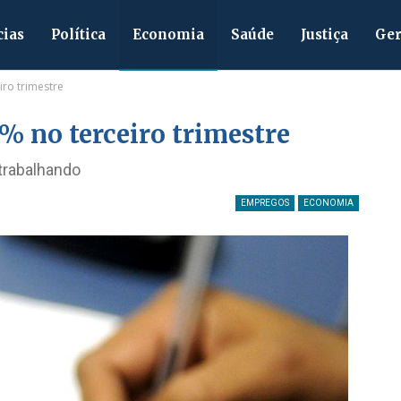
cias
Política
Economia
Saúde
Justiça
Ger
ro trimestre
% no terceiro trimestre
trabalhando
EMPREGOS
ECONOMIA