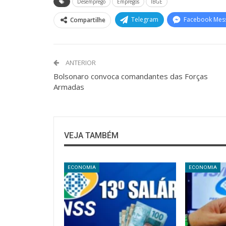
Desemprego
Empregos
IBGE
Telegram
Facebook Mes
Compartilhe
ANTERIOR
Bolsonaro convoca comandantes das Forças
Armadas
VEJA TAMBÉM
ECONOMIA
ECONOMIA