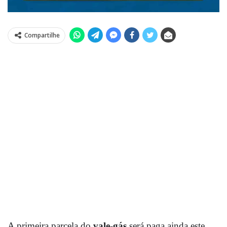
Compartilhe
A primeira parcela do
vale-gás
será paga ainda este