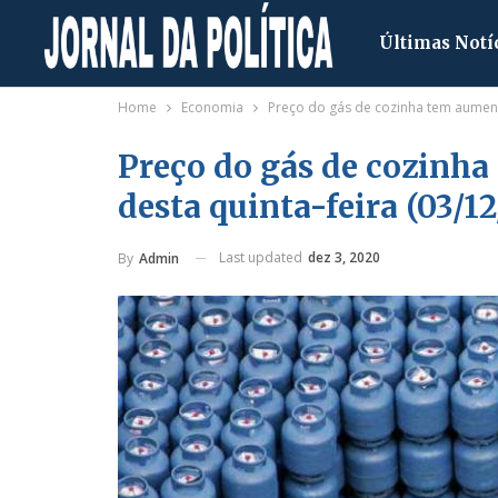
Últimas Notí
Home
Economia
Preço do gás de cozinha tem aumento
Preço do gás de cozinha
desta quinta-feira (03/1
Last updated
dez 3, 2020
By
Admin