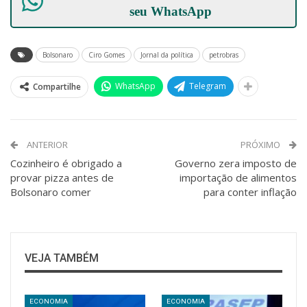
seu
WhatsApp
Bolsonaro
Ciro Gomes
Jornal da política
petrobras
WhatsApp
Telegram
Compartilhe
ANTERIOR
PRÓXIMO
Cozinheiro é obrigado a
Governo zera imposto de
provar pizza antes de
importação de alimentos
Bolsonaro comer
para conter inflação
VEJA TAMBÉM
ECONOMIA
ECONOMIA