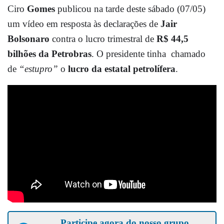
Ciro
Gomes
publicou na tarde deste sábado (07/05)
um vídeo em resposta às declarações de
Jair
Bolsonaro
contra o lucro trimestral de
R$ 44,5
bilhões da Petrobras
. O presidente tinha chamado
de
“estupro”
o
lucro da estatal petrolífera
.
Participe agora do nosso grupo