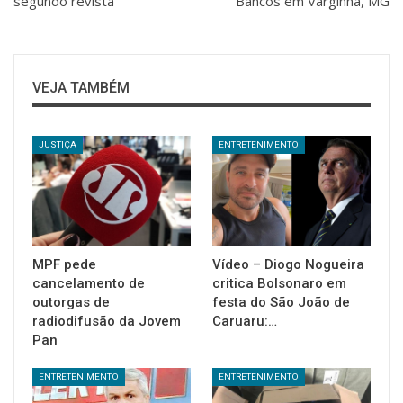
segundo revista
Bancos em Varginha, MG
VEJA TAMBÉM
JUSTIÇA
ENTRETENIMENTO
MPF pede
Vídeo – Diogo Nogueira
cancelamento de
critica Bolsonaro em
outorgas de
festa do São João de
radiodifusão da Jovem
Caruaru:…
Pan
ENTRETENIMENTO
ENTRETENIMENTO