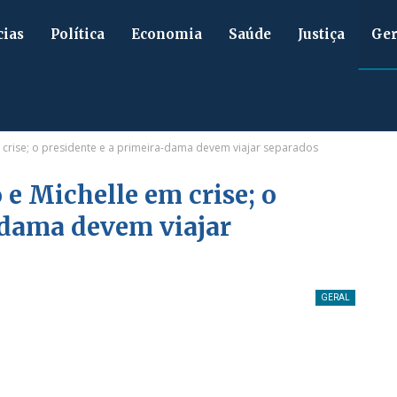
cias
Política
Economia
Saúde
Justiça
Ger
crise; o presidente e a primeira-dama devem viajar separados
e Michelle em crise; o
-dama devem viajar
GERAL