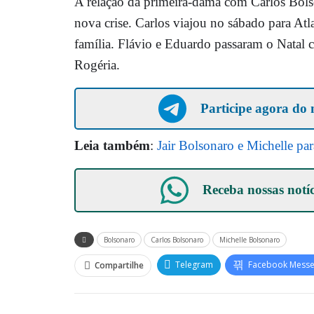
A relação da primeira-dama com Carlos Bolso
nova crise. Carlos viajou no sábado para Atl
família. Flávio e Eduardo passaram o Natal c
Rogéria.
Participe agora do 
Leia também
:
Jair Bolsonaro e Michelle pa
Receba nossas notí
Bolsonaro
Carlos Bolsonaro
Michelle Bolsonaro
Telegram
Facebook Mess
Compartilhe