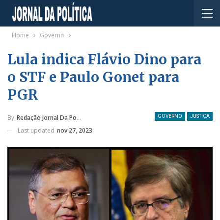
Home
Governo
Lula indica Flávio Dino para
o STF e Paulo Gonet para
PGR
By
Redação Jornal Da Política
GOVERNO
JUSTIÇA
Last updated
nov 27, 2023