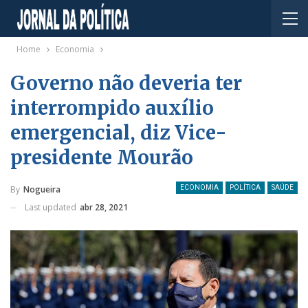
Home
Economia
Governo não deveria ter
interrompido auxílio
emergencial, diz Vice-
presidente Mourão
By
Nogueira
ECONOMIA
POLÍTICA
SAÚDE
Last updated
abr 28, 2021