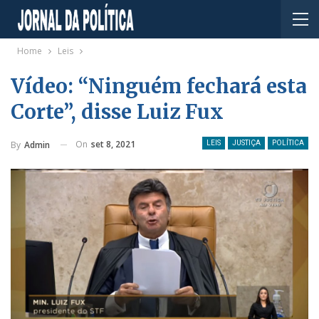
Home
Leis
Vídeo: “Ninguém fechará esta
Corte”, disse Luiz Fux
On
set 8, 2021
By
Admin
LEIS
JUSTIÇA
POLÍTICA