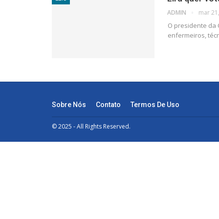
ADMIN
mar 21
O presidente da C
enfermeiros, téc
Sobre Nós
Contato
Termos De Uso
© 2025 - All Rights Reserved.