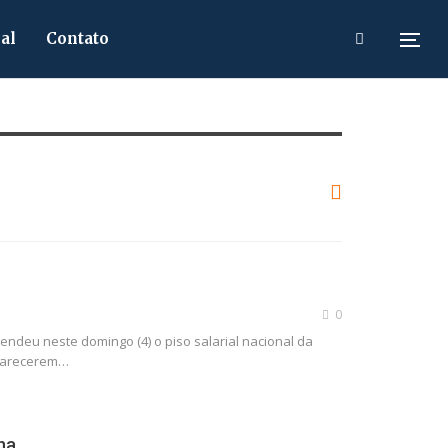
al
Contato
0
spendeu neste domingo (4) o piso salarial nacional da
clarecerem…
na