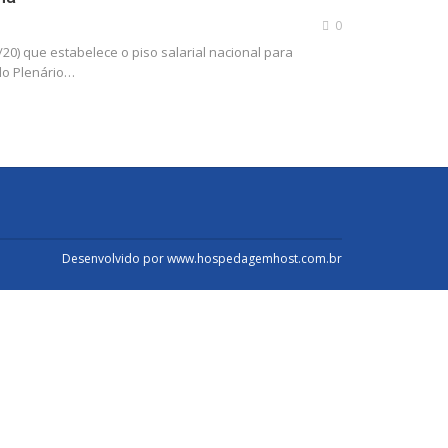
0
20) que estabelece o piso salarial nacional para
lo Plenário…
Desenvolvido por
www.hospedagemhost.com.br