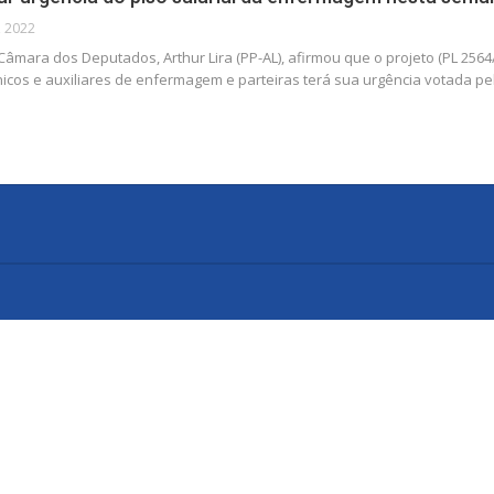
, 2022
âmara dos Deputados, Arthur Lira (PP-AL), afirmou que o projeto (PL 2564/
nicos e auxiliares de enfermagem e parteiras terá sua urgência votada pe