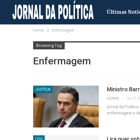
Últimas Notí
Home
Enfermagem
Browsing Tag
Enfermagem
Ministro Bar
JUSTIÇA
ADMIN
set 4, 
Jornal da Polític
enfermagem e deu
Lira quer vo
LEIS