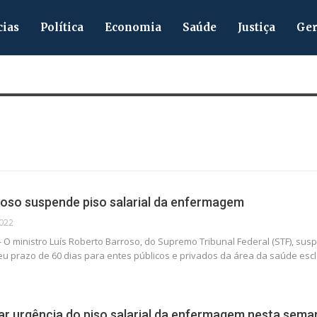
cias
Política
Economia
Saúde
Justiça
Ger
roso suspende piso salarial da enfermagem
2022
a - O ministro Luís Roberto Barroso, do Supremo Tribunal Federal (STF), su
 prazo de 60 dias para entes públicos e privados da área da saúde es
tar urgência do piso salarial da enfermagem nesta sema