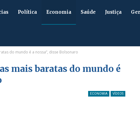
cias
Política
Economia
Saúde
Justiça
Ger
ratas do mundo é a nossa”, disse Bolsonaro
as mais baratas do mundo é
o
ECONOMIA
VÍDEOS