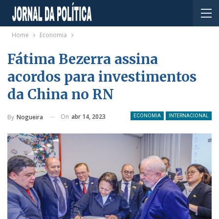
Home
Economia
Fátima Bezerra assina
acordos para investimentos
da China no RN
On
abr 14, 2023
By
Nogueira
ECONOMIA
INTERNACIONAL