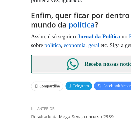
primeira vez, igualado.
Enfim, quer ficar por dentr
mundo da
política
?
Assim, é só seguir o
Jornal da Política
no
sobre
política
,
economia
,
geral
etc. Siga a ge
Receba nossas notí
Telegram
Facebook Mess
Compartilhe
ANTERIOR
Resultado da Mega-Sena, concurso 2389