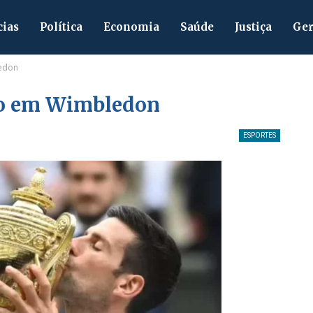
cias
Política
Economia
Saúde
Justiça
Ger
edon
ão em Wimbledon
ESPORTES