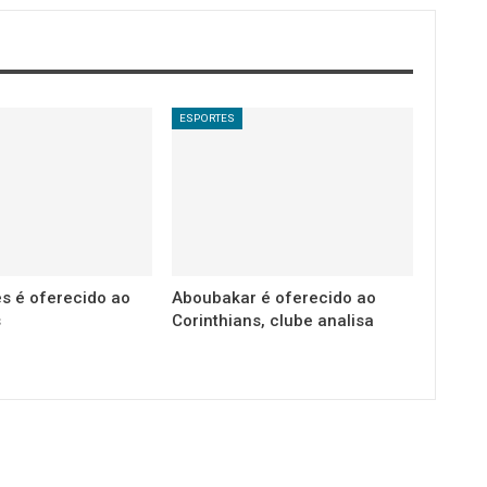
ESPORTES
es é oferecido ao
Aboubakar é oferecido ao
s
Corinthians, clube analisa