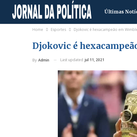
Últimas Notí
Home
Esportes
Djokovic é hexacampeão em Wimbl
Djokovic é hexacampe
Last updated
jul 11, 2021
By
Admin