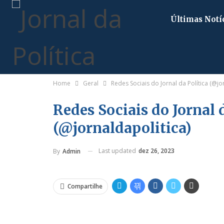
Últimas Notí
Home
Geral
Redes Sociais do Jornal da Política (@jo
Redes Sociais do Jornal 
(@jornaldapolitica)
Last updated
dez 26, 2023
By
Admin
Compartilhe