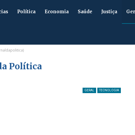
cias
Política
Economia
Saúde
Justiça
Ger
rnaldapolitica)
da Política
GERAL
TECNOLOGIA