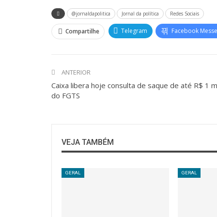
@jornaldapolitica
Jornal da política
Redes Sociais
Telegram
Facebook Mess
Compartilhe
ANTERIOR
Caixa libera hoje consulta de saque de até R$ 1 m
do FGTS
VEJA TAMBÉM
GERAL
GERAL