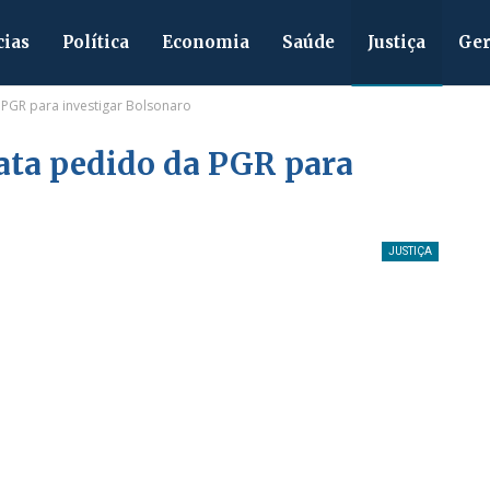
cias
Política
Economia
Saúde
Justiça
Ger
PGR para investigar Bolsonaro
ata pedido da PGR para
JUSTIÇA