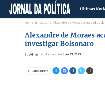
Últimas Notí
Home
Justiça
Alexandre de Moraes acata pedido da 
Alexandre de Moraes ac
investigar Bolsonaro
Last updated
jan 13, 2023
By
Admin
Compartilhe