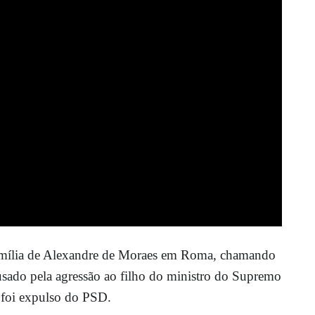
família de Alexandre de Moraes em Roma, chamando
sado pela agressão ao filho do ministro do Supremo
 foi expulso do PSD.