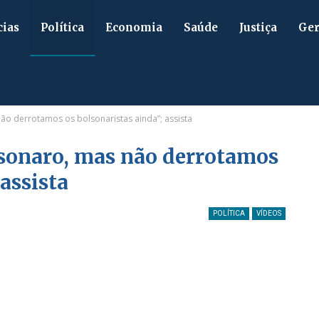
cias
Política
Economia
Saúde
Justiça
Ger
ão derrotamos os bolsonaristas ainda”; assista
lsonaro, mas não derrotamos
 assista
POLÍTICA
VÍDEOS