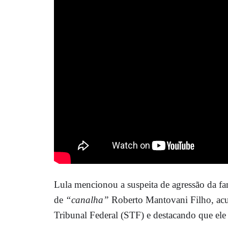
Lula mencionou a suspeita de agressão da 
de
“canalha”
Roberto Mantovani Filho, acu
Tribunal Federal (STF) e destacando que ele