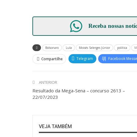
Receba nossas notí
Bolsonaro
Lula
Moisés Selerges Júnior
política
V
Telegram
Facebook Mess
Compartilhe
ANTERIOR
Resultado da Mega-Sena – concurso 2613 –
22/07/2023
VEJA TAMBÉM