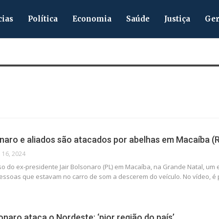
cias
Política
Economia
Saúde
Justiça
Ger
naro e aliados são atacados por abelhas em Macaíba (
 16, 2024
so do ex-presidente Jair Bolsonaro (PL) em Macaíba, na Grande Natal, 
essoas que estavam no carro de som a descerem do veículo. No vídeo, é 
naro ataca o Nordeste: ‘pior região do país’