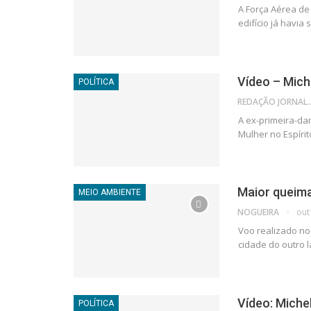
A Força Aérea de 
edifício já havia
Vídeo – Mich
POLÍTICA
REDAÇÃO JORNAL
A ex-primeira-da
Mulher no Espíri
Maior queim
MEIO AMBIENTE
NOGUEIRA
out
Voo realizado no
cidade do outro 
Vídeo: Michel
POLÍTICA