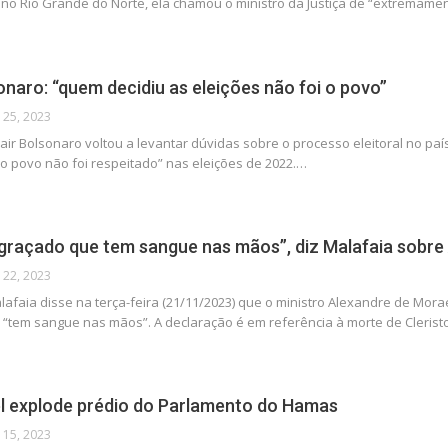
 no Rio Grande do Norte, ela chamou o ministro da Justiça de “extremam
onaro: “quem decidiu as eleições não foi o povo”
 25, 2023
air Bolsonaro voltou a levantar dúvidas sobre o processo eleitoral no paí
“o povo não foi respeitado” nas eleições de 2022.…
graçado que tem sangue nas mãos”, diz Malafaia sobre
 22, 2023
lafaia disse na terça-feira (21/11/2023) que o ministro Alexandre de Mora
“tem sangue nas mãos”. A declaração é em referência à morte de Clerist
el explode prédio do Parlamento do Hamas
 15, 2023