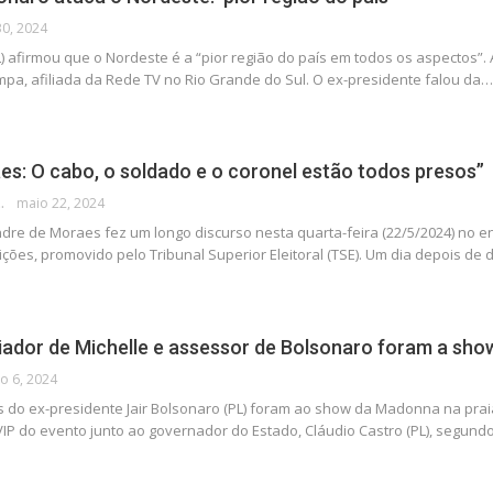
 30, 2024
L) afirmou que o Nordeste é a “pior região do país em todos os aspectos”. 
ampa, afiliada da Rede TV no Rio Grande do Sul. O ex-presidente falou da…
es: O cabo, o soldado e o coronel estão todos presos”
 DA POLÍTICA
maio 22, 2024
dre de Moraes fez um longo discurso nesta quarta-feira (22/5/2024) no enc
ições, promovido pelo Tribunal Superior Eleitoral (TSE). Um dia depois de
ador de Michelle e assessor de Bolsonaro foram a sh
o 6, 2024
dos do ex-presidente Jair Bolsonaro (PL) foram ao show da Madonna na prai
VIP do evento junto ao governador do Estado, Cláudio Castro (PL), segundo