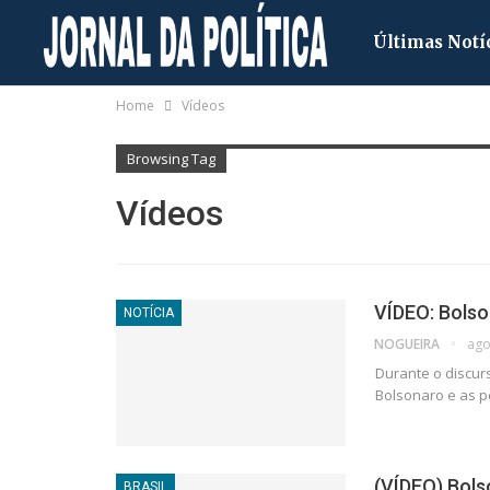
Últimas Notí
Home
Vídeos
Browsing Tag
Vídeos
VÍDEO: Bolso
NOTÍCIA
NOGUEIRA
ago
Durante o discur
Bolsonaro e as p
(VÍDEO) Bolso
BRASIL