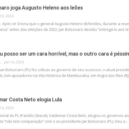
naro joga Augusto Heleno aos leões
 10, 2024
ca - Após vir à tona que o general Augusto Heleno defendeu, durante a reu
esa” antes das eleições de 2022, Jair Bolsonaro decidiu “entregá-lo aos 
u posso ser um cara horrível, mas o outro cara é péssim
 DA POLÍTICA
jan 14, 2024
air Bolsonaro (PL) fez críticas ao governo de seu sucessor, o atual preside
4, com apoiadores na Vila Histórica de Mambucaba, em Angra dos Reis (RJ
mar Costa Neto elogia Lula
 14, 2024
onal do PL (Partido Liberal), Valdemar Costa Neto, elogiou os governos ante
sta “não tem comparação” com o ex-presidente Jair Bolsonaro (PL). Deu a…