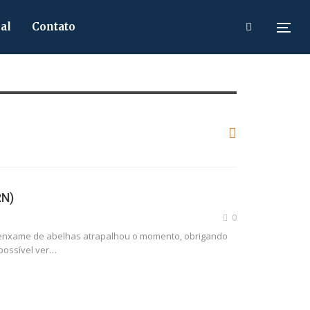
al
Contato
RN)
0
um enxame de abelhas atrapalhou o momento, obrigando
possível ver…