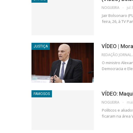
NOGUEIRA
jul
Jair Bolsonaro (P
feira, 26, à TV P
VÍDEO | Mora
JUSTIÇA
REDAÇÃO JORNAL
O ministro Alexan
Democracia e Ele
VÍDEO: Maqui
FAMOSOS
NOGUEIRA
mai
Políticos e alia
ficaram na área 