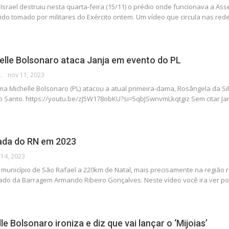
Israel destruiu nesta quarta-feira (15/11) o prédio onde funcionava a As
 sido tomado por militares do Exército ontem. Um vídeo que circula nas re
elle Bolsonaro ataca Janja em evento do PL
 DA POLÍTICA
nov 11, 2023
ma Michelle Bolsonaro (PL) atacou a atual primeira-dama, Rosângela da Sil
to Santo. https://youtu.be/zJ5W178obKU?si=5qbJSwnvmLkqtgiz Sem citar J
ada do RN em 2023
 14, 2023
 município de São Rafael a 220km de Natal, mais precisamente na região
lado da Barragem Armando Ribeiro Gonçalves. Neste vídeo você ira ver 
le Bolsonaro ironiza e diz que vai lançar o ‘Mijoias’