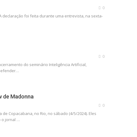
0
A declaração foi feita durante uma entrevista, na sexta-
0
erramento do seminário Inteligência Artificial,
 defender…
ow de Madonna
0
a de Copacabana, no Rio, no sábado (4/5/2024). Eles
 o jornal …