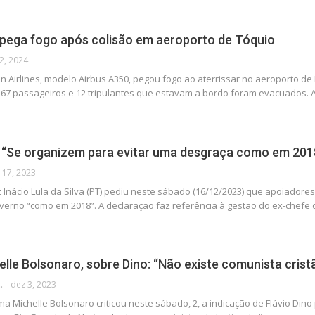
 pega fogo após colisão em aeroporto de Tóquio
 2, 2024
n Airlines, modelo Airbus A350, pegou fogo ao aterrissar no aeroporto de 
 367 passageiros e 12 tripulantes que estavam a bordo foram evacuados.
: “Se organizem para evitar uma desgraça como em 201
 17, 2023
z Inácio Lula da Silva (PT) pediu neste sábado (16/12/2023) que apoiador
verno “como em 2018”. A declaração faz referência à gestão do ex-chefe d
elle Bolsonaro, sobre Dino: “Não existe comunista crist
 DA POLÍTICA
dez 3, 2023
ma Michelle Bolsonaro criticou neste sábado, 2, a indicação de Flávio Din