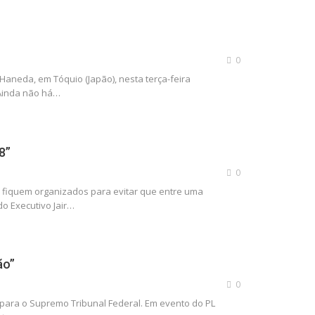
0
Haneda, em Tóquio (Japão), nesta terça-feira
 Ainda não há…
8”
0
es fiquem organizados para evitar que entre uma
o Executivo Jair…
ão”
0
o para o Supremo Tribunal Federal. Em evento do PL