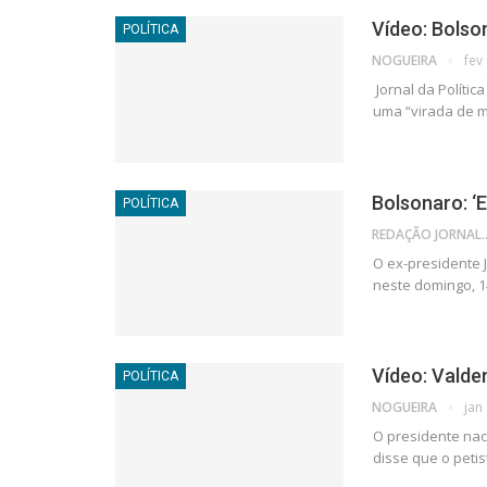
Vídeo: Bolso
POLÍTICA
NOGUEIRA
fev
Jornal da Políti
uma “virada de m
Bolsonaro: ‘E
POLÍTICA
REDAÇÃO JORNAL
O ex-presidente J
neste domingo, 1
Vídeo: Valde
POLÍTICA
NOGUEIRA
jan
O presidente naci
disse que o peti