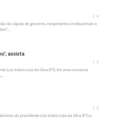
0
nião da cúpula de governo, rompimentos institucionais e
leões”…
o’; assista
0
nte Luiz Inácio Lula da Silva (PT). Em uma conversa
),…
0
riores do presidente Luiz Inácio Lula da Silva (PT) e