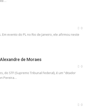
ente…
0
s. Em evento do PL no Rio de Janeiro, ele afirmou neste
 Alexandre de Moraes
0
es, do STF (Supremo Tribunal Federal), é um “ditador
on Pereira…
0