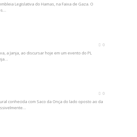
sembleia Legislativa do Hamas, na Faixa de Gaza. O
des…
0
va, a Janja, ao discursar hoje em um evento do PL
anja…
0
 rural conhecida com Saco da Onça do lado oposto ao da
possivelmente…