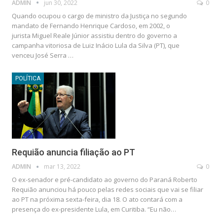
ADMIN
jun 30, 2022
0
Quando ocupou o cargo de ministro da Justiça no segundo
mandato de Fernando Henrique Cardoso, em 2002, o
jurista Miguel Reale Júnior assistiu dentro do governo a
campanha vitoriosa de Luiz Inácio Lula da Silva (PT), que
venceu José Serra …
POLÍTICA
Requião anuncia filiação ao PT
ADMIN
mar 13, 2022
0
O ex-senador e pré-candidato ao governo do Paraná Roberto
Requião anunciou há pouco pelas redes sociais que vai se filiar
ao PT na próxima sexta-feira, dia 18. O ato contará com a
presença do ex-presidente Lula, em Curitiba. “Eu não…