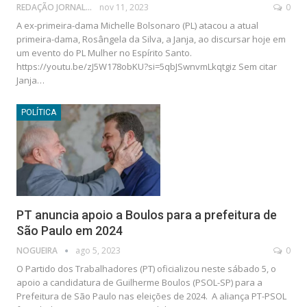
REDAÇÃO JORNAL DA POLÍTICA
nov 11, 2023
0
A ex-primeira-dama Michelle Bolsonaro (PL) atacou a atual
primeira-dama, Rosângela da Silva, a Janja, ao discursar hoje em
um evento do PL Mulher no Espírito Santo.
https://youtu.be/zJ5W178obKU?si=5qbJSwnvmLkqtgiz Sem citar
Janja…
POLÍTICA
PT anuncia apoio a Boulos para a prefeitura de
São Paulo em 2024
NOGUEIRA
ago 5, 2023
0
O Partido dos Trabalhadores (PT) oficializou neste sábado 5, o
apoio a candidatura de Guilherme Boulos (PSOL-SP) para a
Prefeitura de São Paulo nas eleições de 2024. A aliança PT-PSOL